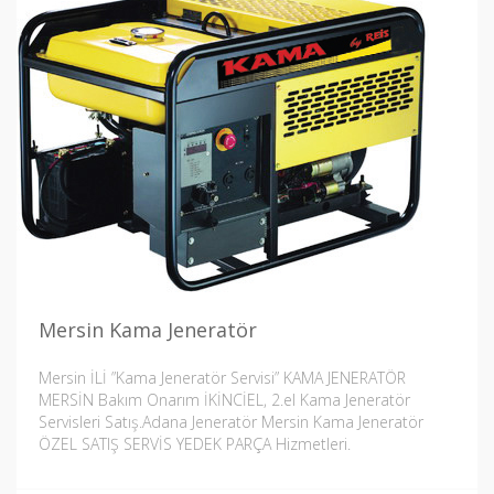
Mersin Kama Jeneratör
Mersin İLİ ”Kama Jeneratör Servisi” KAMA JENERATÖR
MERSİN Bakım Onarım İKİNCİEL, 2.el Kama Jeneratör
Servisleri Satış.Adana Jeneratör Mersin Kama Jeneratör
ÖZEL SATIŞ SERVİS YEDEK PARÇA Hizmetleri.