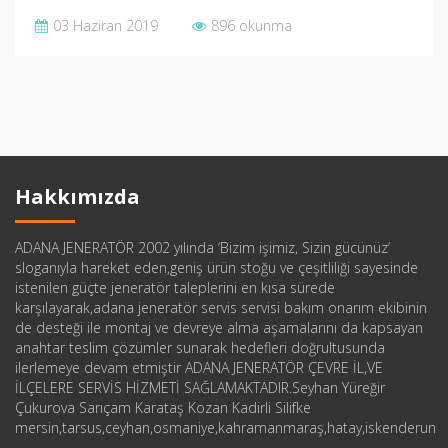
03 Haziran 2019
896 okunma
Hakkımızda
ADANA JENERATÖR 2002 yılında ‘Bizim işimiz, Sizin gücünüz‘
sloganıyla hareket eden,geniş ürün stoğu ve çeşitliliği sayesinde
istenilen güçte jeneratör taleplerini en kısa sürede
karşılayarak,adana jeneratör servis servisi bakım onarım ekibinin
de desteği ile montaj ve devreye alma aşamalarını da kapsayan
anahtar teslim çözümler sunarak hedefleri doğrultusunda
ilerlemeye devam etmiştir ADANA JENERATÖR ÇEVRE İL,VE
İLÇELERE SERVİS HİZMETİ SAĞLAMAKTADIR.Seyhan Yüreğir
Çukurova Sarıçam Karataş Kozan Kadirli Silifke
mersin,tarsus,ceyhan,osmaniye,kahramanmaraş,hatay,iskenderun