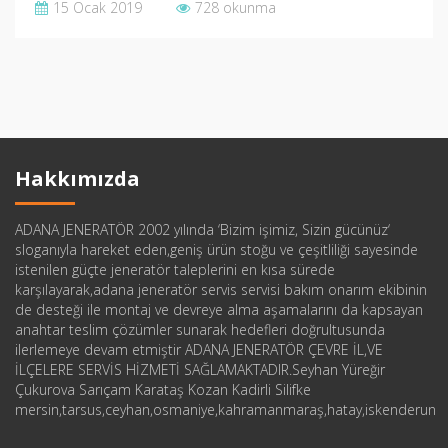
15 Ocak 2019
728 okunma
Hakkımızda
ADANA JENERATÖR 2002 yılında ‘Bizim işimiz, Sizin gücünüz‘
sloganıyla hareket eden,geniş ürün stoğu ve çeşitliliği sayesinde
istenilen güçte jeneratör taleplerini en kısa sürede
karşılayarak,adana jeneratör servis servisi bakım onarım ekibinin
de desteği ile montaj ve devreye alma aşamalarını da kapsayan
anahtar teslim çözümler sunarak hedefleri doğrultusunda
ilerlemeye devam etmiştir ADANA JENERATÖR ÇEVRE İL,VE
İLÇELERE SERVİS HİZMETİ SAĞLAMAKTADIR.Seyhan Yüreğir
Çukurova Sarıçam Karataş Kozan Kadirli Silifke
mersin,tarsus,ceyhan,osmaniye,kahramanmaraş,hatay,iskenderun