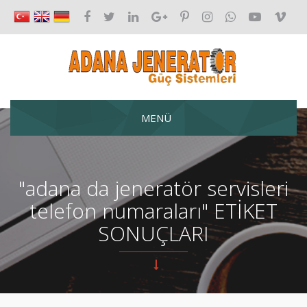
MENÜ
"adana da jeneratör servisleri
telefon numaraları" ETİKET
SONUÇLARI