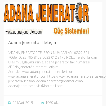
Adana Jeneratör İletişim
”ADANA JENERATÖR TELEFON NUMARALARI” (0322 321
7066) -0535 795 8458-0532 012 3176 NOLU Telefonlardan
Ulaşım Sağlayabilirsiniz.(adana jeneratör fax numarası)
ADANA Jeneratör İnternet İletişim
Adresleri,www.adanajeneratorservisleri.com
www.adanajenerator.comhttps://www.adanajeneratorservisleri.
jenerator-iletisim/ adanajenerator@hotmail.com-
adanajeneratorservisi@hotmail.com
24 Mart 2019
1060 okunma