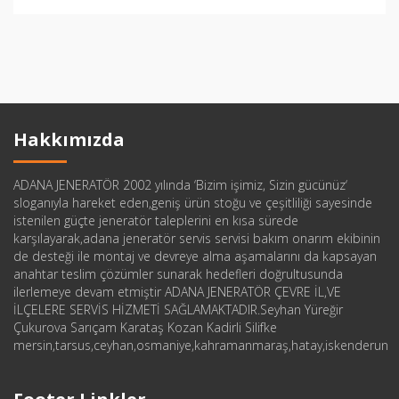
Hakkımızda
ADANA JENERATÖR 2002 yılında ‘Bizim işimiz, Sizin gücünüz‘
sloganıyla hareket eden,geniş ürün stoğu ve çeşitliliği sayesinde
istenilen güçte jeneratör taleplerini en kısa sürede
karşılayarak,adana jeneratör servis servisi bakım onarım ekibinin
de desteği ile montaj ve devreye alma aşamalarını da kapsayan
anahtar teslim çözümler sunarak hedefleri doğrultusunda
ilerlemeye devam etmiştir ADANA JENERATÖR ÇEVRE İL,VE
İLÇELERE SERVİS HİZMETİ SAĞLAMAKTADIR.Seyhan Yüreğir
Çukurova Sarıçam Karataş Kozan Kadirli Silifke
mersin,tarsus,ceyhan,osmaniye,kahramanmaraş,hatay,iskenderun