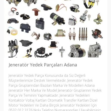
Jeneratör Yedek Parçaları Adana
Jeneratör Yedek Parça Konusunda da Siz Değerli
Müşterilerimize Destek Vermektedir. Jeneratör Yedek
Parça Gruplarından Bazıları Marka Ve Modelleri Adana
Jeneratör Her Marka Ve Model Jeneratör Gruplarının Yedek
Parça Ve Teminini Yapmaktadır. Jeneratör Yedekleri
Kontaktör Voltaj Kartları Otomatik Transfer Kartları Dizel
Motor Yedekleri Ve Daha Birçok Jeneratör Yedekleri İçin
0532 012 3176 Nolu Telefon Numarasından Ulaşabilirsiniz.