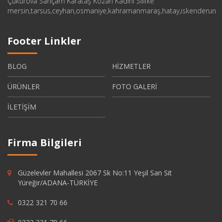
Çukurova Sarıçam Karataş Kozan Kadirli Silifke
mersin,tarsus,ceyhan,osmaniye,kahramanmaraş,hatay,iskenderun
Footer Linkler
BLOG
HİZMETLER
ÜRÜNLER
FOTO GALERİ
İLETİŞİM
Firma Bilgileri
Güzelevler Mahallesi 2067 Sk No:11 Yeşil San Sit
Yüreğir/ADANA-TÜRKİYE
0322 321 70 66