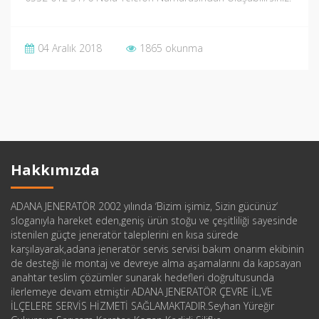
04 Aralık 2018
1865 okunma
Hakkımızda
ADANA JENERATÖR 2002 yılında ‘Bizim işimiz, Sizin gücünüz‘
sloganıyla hareket eden,geniş ürün stoğu ve çeşitliliği sayesinde
istenilen güçte jeneratör taleplerini en kısa sürede
karşılayarak,adana jeneratör servis servisi bakım onarım ekibinin
de desteği ile montaj ve devreye alma aşamalarını da kapsayan
anahtar teslim çözümler sunarak hedefleri doğrultusunda
ilerlemeye devam etmiştir ADANA JENERATÖR ÇEVRE İL,VE
İLÇELERE SERVİS HİZMETİ SAĞLAMAKTADIR.Seyhan Yüreğir