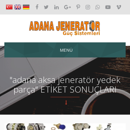
MENÜ
"adana aksa jeneratör yedek
parça" ETİKET SONUÇLARI